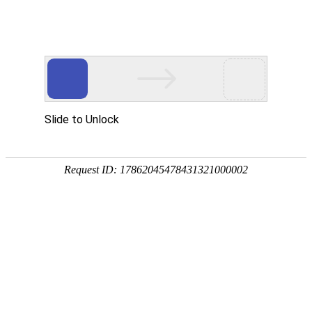
400-820-0397（公司业务）400-889-4545（个人业务）
?
薪酬调研报告
薪酬调研服务为企业招聘定薪、留任激励以及薪酬总额管理等实
际工作提供外部市场数据参考与决策依据。人生就是搏娱乐平台
咨询每年定期在全国范围内发起全行业薪酬调研，通过科学严谨
的调研方法，为企业HR进行薪酬总额预算管理、招聘定薪、年