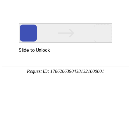
400-820-0397（公司业务）400-889-4545（个人业务）
?
数字化转型
人生就是搏娱乐平台咨询解决方案
基于数字经济发展、政策趋势、公司战略规划与战略经营方向的